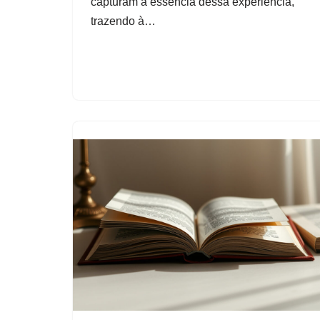
capturam a essência dessa experiência,
trazendo à…